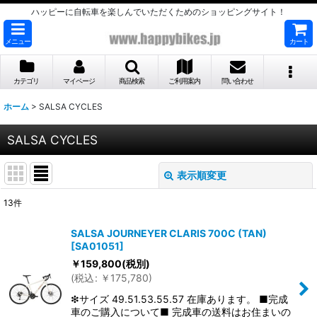
ハッピーに自転車を楽しんでいただくためのショッピングサイト！
メニュー
カート
カテゴリ
マイページ
商品検索
ご利用案内
問い合わせ
ホーム
>
SALSA CYCLES
SALSA CYCLES
表示順変更
閉じる
13
件
表示数
:
SALSA JOURNEYER CLARIS 700C (TAN)
[
SA01051
]
並び順
:
￥
159,800
(税別)
(
税込
:
￥
175,780
)
絞り込む
❇サイズ 49.51.53.55.57 在庫あります。 ■完成
車のご購入について■ 完成車の送料はお住まいの