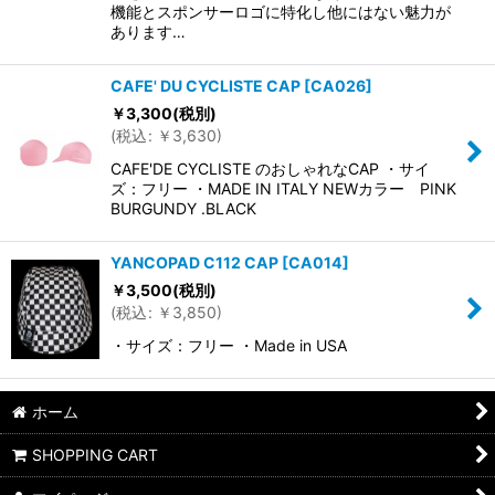
機能とスポンサーロゴに特化し他にはない魅力が
あります…
CAFE' DU CYCLISTE CAP
[
CA026
]
￥
3,300
(税別)
(
税込
:
￥
3,630
)
CAFE'DE CYCLISTE のおしゃれなCAP ・サイ
ズ：フリー ・MADE IN ITALY NEWカラー PINK
BURGUNDY .BLACK
YANCOPAD C112 CAP
[
CA014
]
￥
3,500
(税別)
(
税込
:
￥
3,850
)
・サイズ：フリー ・Made in USA
ホーム
SHOPPING CART