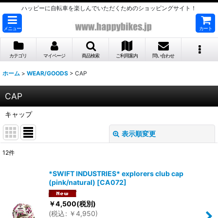
ハッピーに自転車を楽しんでいただくためのショッピングサイト！
メニュー
カート
カテゴリ
マイページ
商品検索
ご利用案内
問い合わせ
ホーム
>
WEAR/GOODS
>
CAP
CAP
キャップ
表示順変更
閉じる
12
件
表示数
:
*SWIFT INDUSTRIES* explorers club cap
(pink/natural)
[
CA072
]
並び順
:
￥
4,500
(税別)
(
税込
:
￥
4,950
)
絞り込む