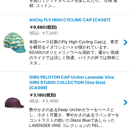
をあげてグッドタイムスを楽しんだり。 仕様 素
材: コットン…
AllCity FLY HIGH CYCLING CAP
[
CA067
]
￥
6,680
(税別)
(
税込
:
￥
7,348
)
米国ペース社製のFly High Cycling Capは、青空
を横切るイヌワシとハトが描かれています。
60/40のポリとメリノウール混紡で、暖かい気候
のライドでは涼しく快適、バイクの外では簡単に
スタ…
GIRO PELOTON CAP Urchin Lavender Vine
GIRO STUDIO COLLECTION (One Size)
[
CA066
]
￥
3,180
(税別)
(
税込
:
￥
3,498
)
艶やかさのあるDeep Urchinカラーをベースと
し、小さく可愛さ、華やかさのあるラベンダーを
コントラストの効いたGlaze Blueであしらった
LAVENDER VINE コレクションの PEL…