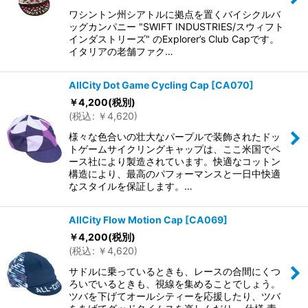
ワシントン州シアトルに拠点を置くバイシクルバ
ッグカンパニー "SWIFT INDUSTRIES/スウィフト
インダストリーズ" のExplorer’s Club Capです。
イタリアの老舗ファク…
AllCity Dot Game Cycling Cap
[
CA070
]
￥
4,200
(税別)
(
税込
:
￥
4,620
)
様々な色合いの壮大なパープルで装飾されたドッ
トゲームサイクリングキャップは、ここ米国でペ
ース社により製造されています。快適なコットン
構造により、最高のパフォーマンスと一日中快適
なスタイルを保証します。…
AllCity Flow Motion Cap
[
CA069
]
￥
4,200
(税別)
(
税込
:
￥
4,620
)
サドルに乗っているときも、レースの合間にくつ
ろいでいるときも、視線を集めることでしょう。
ツバを下げてオールシティーを応援したり、ツバ