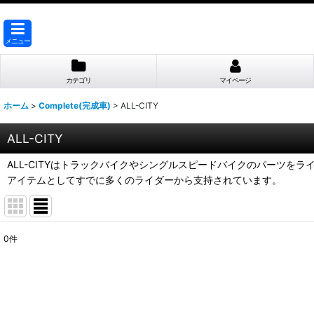
メニュー
カテゴリ
マイページ
ホーム
>
Complete(完成車)
>
ALL-CITY
ALL-CITY
ALL-CITYはトラックバイクやシングルスピードバイクのパーツ
アイテムとしてすでに多くのライダーから支持されています。
0
件
表示数
:
並び順
: