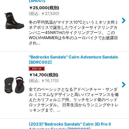
[
SH001
]
￥
25,000
(税別)
(
税込
:
￥
27,500
)
冬の平均気温がマイナス10°Cというミネソタ州ミ
ネアポリスで誕生したウインターサイクリングカ
ンパニー45NRTHのサイクリングブーツ。 この
WOLVHAMMERは今年のユーロバイクでお披露目
され…
"Bedrocks Sandals" Cairn Adventure Sandals
[
BDRC002
]
￥
14,700
(税別)
(
税込
:
￥
16,170
)
全てのベーシックとなるアドベンチャー・サンダ
ル ミニマムなデザインと高いパフォーマンスを備
えたカリフォルニア州、リッチモンド発のベッド
ロックサンダル。 日常生活からランニングやトレ
ッキングまで、…
(2023)"Bedrocks Sandals" Cairn 3D Pro II