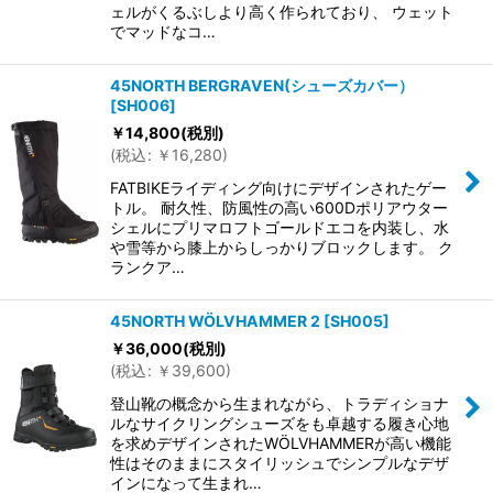
ェルがくるぶしより高く作られており、 ウェット
絞り込む
でマッドなコ…
45NORTH BERGRAVEN(シューズカバー）
[
SH006
]
￥
14,800
(税別)
(
税込
:
￥
16,280
)
FATBIKEライディング向けにデザインされたゲー
トル。 耐久性、防風性の高い600Dポリアウター
シェルにプリマロフトゴールドエコを内装し、水
や雪等から膝上からしっかりブロックします。 ク
ランクア…
45NORTH WÖLVHAMMER 2
[
SH005
]
￥
36,000
(税別)
(
税込
:
￥
39,600
)
登山靴の概念から生まれながら、トラディショナ
ルなサイクリングシューズをも卓越する履き心地
を求めデザインされたWÖLVHAMMERが高い機能
性はそのままにスタイリッシュでシンプルなデザ
インになって生まれ…