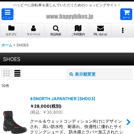
ハッピーに自転車を楽しんでいただくためのショッピングサイト！
メニュー
カート
カテゴリ
マイページ
商品検索
ご利用案内
問い合わせ
ホーム
>
SHOES
SHOES
表示順変更
閉じる
10
件
サブカテゴリ
:
45NORTH JAPANTHER
[
SH003
]
￥
28,000
(税別)
表示数
:
(
税込
:
￥
30,800
)
クール＆ウェットコンディション向けにデザイン
並び順
:
され、高い防水性、耐蒸れ、快適性に優れたサイ
クリングシューズ。 防水膜とラバー加工されたシ