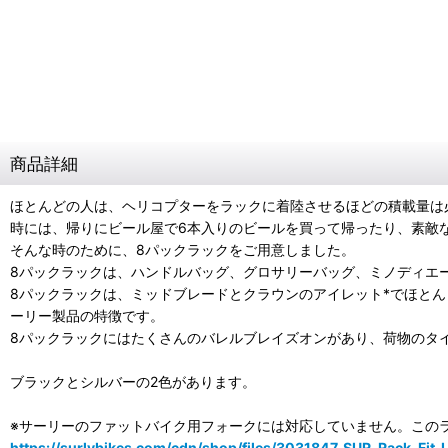
商品詳細
ほとんどの人は、ヘリコプターをラックに着陸させるほどの積載量は
時には、帰りにビール屋で6本入りのビールを買って帰ったり、素敵
そんな時のために、8パックラックをご用意しました。
8パックラックは、ハンドルバッグ、グロサリーバッグ、ミノディエー
8パックラックは、ミッドブレードとクラウンのアイレット*でほと
ーリー製品の特徴です。
8パックラックにはたくさんのバレルブレイズオンがあり、荷物のタ
ブラックとシルバーの2色があります。
※サーリーのファットバイク用フォークには対応していません。この
https://surlybikes.com/cdn/shop/files/3031847_SUR_Rack_F