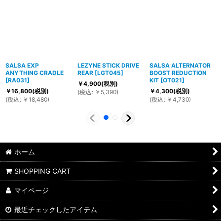
SALSA EXP
LEZYNE STICK DRIVE
SALSA ALTERNATOR
ANYTHING CRADLE
REAR
[
LGT045
]
BOOST REDUCTION
[
RA031
]
KIT
[
OT021
]
￥
4,900
(税別)
￥
16,800
(税別)
￥
4,300
(税別)
(
税込
:
￥
5,390
)
(
税込
:
￥
18,480
)
(
税込
:
￥
4,730
)
ホーム
SHOPPING CART
マイページ
最近チェックしたアイテム