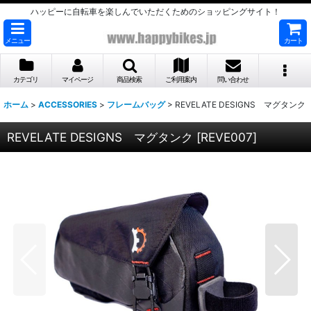
ハッピーに自転車を楽しんでいただくためのショッピングサイト！
メニュー
カート
カテゴリ
マイページ
商品検索
ご利用案内
問い合わせ
ホーム
>
ACCESSORIES
>
フレームバッグ
>
REVELATE DESIGNS マグタンク
REVELATE DESIGNS マグタンク
[
REVE007
]