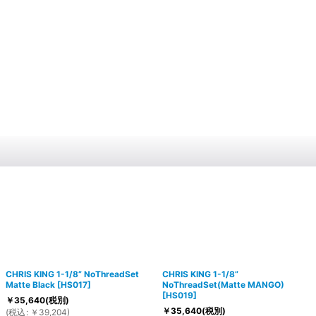
CHRIS KING 1-1/8” NoThreadSet
CHRIS KING 1-1/8”
Matte Black
[
HS017
]
NoThreadSet(Matte MANGO)
[
HS019
]
￥
35,640
(税別)
￥
35,640
(税別)
(
税込
:
￥
39,204
)