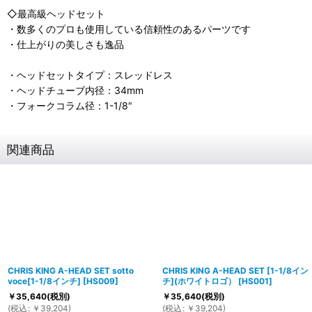
◇最高級ヘッドセット
・数多くのプロも使用している信頼性のあるパーツです
・仕上がりの美しさも逸品
・ヘッドセットタイプ：スレッドレス
・ヘッドチューブ内径：34mm
・フォークコラム径：1-1/8"
関連商品
CHRIS KING A-HEAD SET sotto
CHRIS KING A-HEAD SET [1-1/8イン
voce[1-1/8インチ]
[
HS009
]
チ](ホワイトロゴ）
[
HS001
]
￥
35,640
(税別)
￥
35,640
(税別)
(
税込
:
￥
39,204
)
(
税込
:
￥
39,204
)