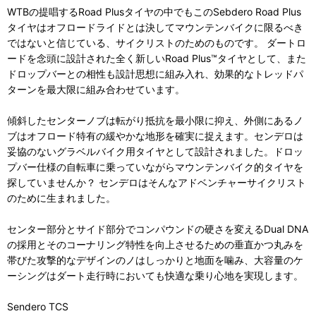
WTBの提唱するRoad Plusタイヤの中でもこのSebdero Road Plus
タイヤはオフロードライドとは決してマウンテンバイクに限るべき
ではないと信じている、サイクリストのためのものです。 ダートロ
ードを念頭に設計された全く新しいRoad Plus™タイヤとして、また
ドロップバーとの相性も設計思想に組み入れ、効果的なトレッドパ
ターンを最大限に組み合わせています。
傾斜したセンターノブは転がり抵抗を最小限に抑え、外側にあるノ
ブはオフロード特有の緩やかな地形を確実に捉えます。センデロは
妥協のないグラベルバイク用タイヤとして設計されました。ドロッ
プバー仕様の自転車に乗っていながらマウンテンバイク的タイヤを
探していませんか？ センデロはそんなアドベンチャーサイクリスト
のために生まれました。
センター部分とサイド部分でコンパウンドの硬さを変えるDual DNA
の採用とそのコーナリング特性を向上させるための垂直かつ丸みを
帯びた攻撃的なデザインのノはしっかりと地面を噛み、大容量のケ
ーシングはダート走行時においても快適な乗り心地を実現します。
Sendero TCS