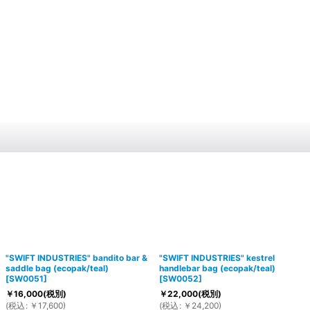
"SWIFT INDUSTRIES" bandito bar &
"SWIFT INDUSTRIES" kestrel
saddle bag (ecopak/teal)
handlebar bag (ecopak/teal)
[
SW0051
]
[
SW0052
]
￥
16,000
(税別)
￥
22,000
(税別)
(
税込
:
￥
17,600
)
(
税込
:
￥
24,200
)