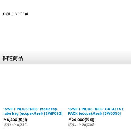
COLOR: TEAL
関連商品
"SWIFT INDUSTRIES" moxie top
"SWIFT INDUSTRIES" CATALYST
tube bag (ecopak/teal)
[
SWIF093
]
PACK (ecopak/teal)
[
SW0050
]
￥
8,400
(税別)
￥
26,000
(税別)
(
税込
:
￥
9,240
)
(
税込
:
￥
28,600
)