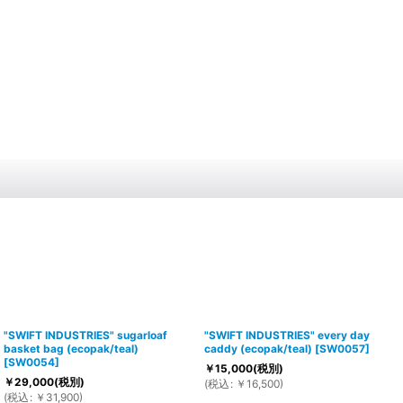
"SWIFT INDUSTRIES" sugarloaf
"SWIFT INDUSTRIES" every day
basket bag (ecopak/teal)
caddy (ecopak/teal)
[
SW0057
]
[
SW0054
]
￥
15,000
(税別)
￥
29,000
(税別)
(
税込
:
￥
16,500
)
(
税込
:
￥
31,900
)