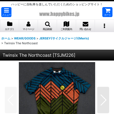
ハッピーに自転車を楽しんでいただくためのショッピングサイト！
メニュー
カート
カテゴリ
マイページ
商品検索
ご利用案内
問い合わせ
ホーム
>
WEAR/GOODS
>
JERSEY(サイクルジャージ)(Men's)
>
Twinsix The Northcoast
Twinsix The Northcoast
[
TSJM226
]