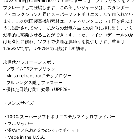
2022 Spring CollectionのGraphicジャージは、ファブリックをアッ
プグレードして登場します。この美しいジャージは、スタンダー
ド・コレクションと同じスーパーソフトポリエステルで作られてい
ます。この米国製高機能素材は、チャネリングによって汗を運ぶよ
うに設計されており、肌からの湿気を生地の外側に押し出し、より
効率的に蒸発させることができます。また、マイクロデニールの糸
は耐久性に優れ、ソフトで快適な肌触りを提供します。重量は
129GSMです。UPF28+の日焼け止め効果。
次世代パフォーマンスポリ
- プライムT6ファブリック
- MoistureTransport™テクノロジー
- フルレングス隠しファスナー
- 優れた日焼け防止効果（UPF28+
・メンズサイズ
・100% スーパーソフトポリエステルマイクロファイバー
・フルジッパー
・深めにとられた3つのバックポケット
・Made in the U.S.A.