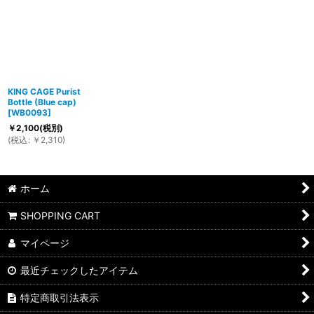
KING CAGE Purist
Bottle (Blue cap)
[
WB0093
]
￥
2,100
(税別)
(
税込
:
￥
2,310
)
ホーム
SHOPPING CART
マイページ
最近チェックしたアイテム
特定商取引法表示