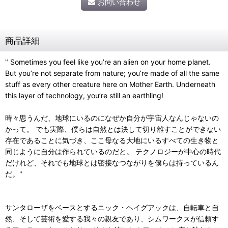
お問い合わせ
商品詳細
" Sometimes you feel like you’re an alien on your home planet.
But you’re not separate from nature; you’re made of all the same
stuff as every other creature here on Mother Earth. Underneath
this layer of technology, you’re still an earthling!
時々思うんだ、地球にいるのになぜか自分が宇宙人なんじゃないの
かって。 でも実際、僕らは自然とは決して切り離すことができない
存在であることに気づき、ここ母なる大地にいるすべての生き物と
同じように自分は作られているのだと。 テクノロジーが中心の時代
だけれど、それでも地球とは密接なつながりを僕らは持っているん
だ。"
サンタローザをベースとするニック・ヘイグアックは、自転車と自
然、そして芸術を愛する我々の親友であり、シムワークスが信頼す