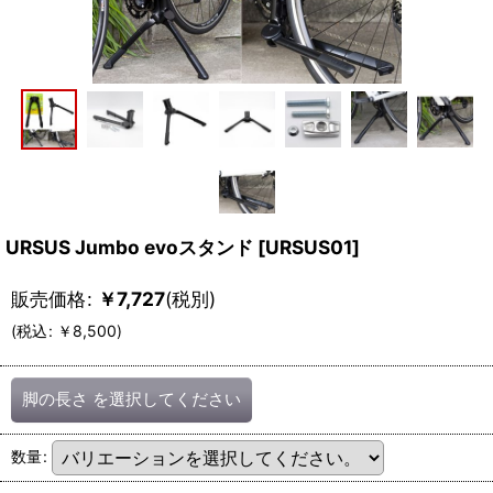
URSUS Jumbo evoスタンド
[
URSUS01
]
販売価格
:
￥
7,727
(税別)
(
税込
:
￥
8,500
)
脚の長さ
を選択してください
数量
: