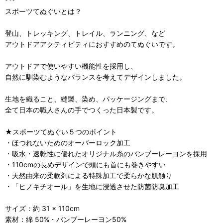
***
スポーツてぬぐいとは？
登山、トレッキング、トレイル、ランニング、など
アウトドアアクティビティにおすすめのてぬぐいです。
アウトドアで使いやすい機能性を採用し、
自然に馴染むようなバランスを考えてデザインしました。
生地を織ること、縫製、染め、パッケージングまで、
全て日本の職人さんの手でつくった日本製です。
★スポーツてぬぐい５つのポイント
・ほつれないためのオーバーロック加工
・吸水・速乾性に優れたオリジナル糸のバンブーレーヨンを採用
・110cmの長めデザインで頭にも首にも巻きやすい
・天然由来の柔軟剤による特殊加工で柔らかな肌触り
・「ヒノキチオール」を生地に浸透させた防菌防臭加工
サイズ：約 31 × 110cm
素材：綿 50%・バンブーレーヨン50%