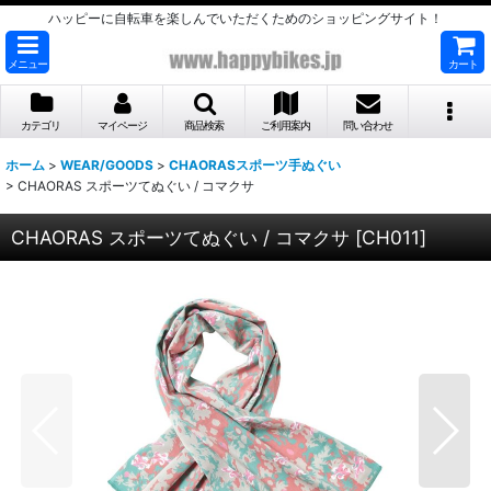
ハッピーに自転車を楽しんでいただくためのショッピングサイト！
メニュー
カート
カテゴリ
マイページ
商品検索
ご利用案内
問い合わせ
ホーム
>
WEAR/GOODS
>
CHAORASスポーツ手ぬぐい
>
CHAORAS スポーツてぬぐい / コマクサ
CHAORAS スポーツてぬぐい / コマクサ
[
CH011
]