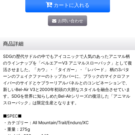
カートに入れる
お問い合わせ
商品詳細
SDGの歴代サドルの中でもアイコニックで人気のあったアニマル柄
のラインナップを「ベルエアーV3 アニマルスローバック」として復
活させました。「カウ」・「タイガー」・「レパード」 柄の3パタ
ーンのフェイクファーのトップカバーに、ブラックのマイクロファ
イバーのサイドとケブラーリアルパネルとのコンビネーションで、
新しいBel-Air V3と2000年初頭の大胆なスタイルを融合させていま
す。SDGを世界に知らしめたBel-Airシリーズの復活した「アニマル
スローバック」は限定生産となります。
■SPEC■
・カテゴリー：All Mountain/Trail/Enduro/XC
・重量：275g