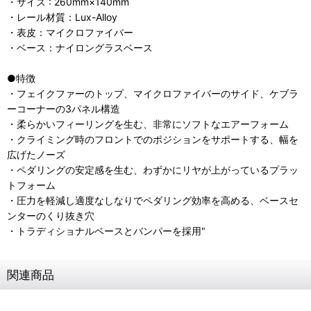
・サイズ : 260mm×140mm
・レール材質：Lux-Alloy
・表皮：マイクロファイバー
・ベース：ナイロングラスベース
●特徴
・フェイクファーのトップ、マイクロファイバーのサイド、ケブラ
ーコーナーの3パネル構造
・柔らかいフィーリングを生む、非常にソフトなエアーフォーム
・クライミング時のフロントでのポジションをサポートする、幅を
広げたノーズ
・ペダリングの安定感を生む、わずかにリヤが上がっているプラッ
トフォーム
・圧力を軽減し適度なしなりでペダリング効率を高める、ベースセ
ンターのくり抜き穴
・トラディショナルベースとバンパーを採用"
関連商品