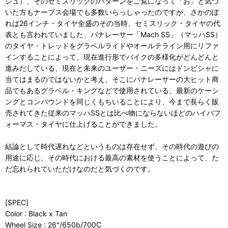
ジュ）、そのセミスリックのパターンをご覧になって「お」と気づ
いた方もナーブス会場でも多数いらっしゃったのですが、さかのぼ
れば26インチ・タイヤ全盛のその当時、セミスリック・タイヤの代
表とも言われていました、パナレーサー「Mach SS」（マッハSS）
のタイヤ・トレッドをグラベルライドやオールテライン用にリファ
インすることによって、現在進行形でバイクの多様化がどんどんと
進みだしている、現在と未来のユーザー・ニーズにはドンピシャに
当てはまるのではないかと考え、そこにパナレーサーの大ヒット商
品でもあるグラベル・キングなどで使用されている、最新のケーシ
ングとコンパウンドを同じくもちいることにより、今まで長らく販
売されてきた従来のマッハSSとは比べ物にならないほどのハイパフ
ォーマス・タイヤに仕上げることができました。
結論として時代遅れなどというものは存在せず、その時代の遊びの
用途に応じ、その時代における最高の素材を使うことによって、た
だ忘れられていただけなのだと気づくのです。
[SPEC]
Color : Black x Tan
Wheel Size : 26"/650b/700C