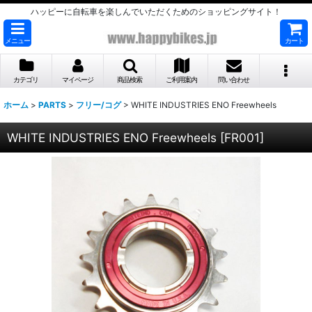
ハッピーに自転車を楽しんでいただくためのショッピングサイト！
メニュー
カート
カテゴリ
マイページ
商品検索
ご利用案内
問い合わせ
ホーム
>
PARTS
>
フリー/コグ
>
WHITE INDUSTRIES ENO Freewheels
WHITE INDUSTRIES ENO Freewheels
[
FR001
]