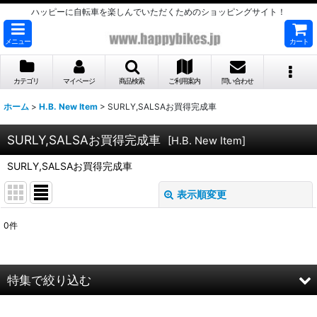
ハッピーに自転車を楽しんでいただくためのショッピングサイト！
メニュー
カート
カテゴリ
マイページ
商品検索
ご利用案内
問い合わせ
ホーム
>
H.B. New Item
>
SURLY,SALSAお買得完成車
SURLY,SALSAお買得完成車
[
H.B. New Item
]
SURLY,SALSAお買得完成車
表示順変更
閉じる
0
件
表示数
:
並び順
:
特集で絞り込む
絞り込む