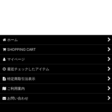
SURLY,SALSAお買得完成車
TWIN SIX
TIMBUK2
XTRACYCLE
ホーム
ALL-CITY
SHOPPING CART
RIN PROJECT
マイページ
strawfoot
最近チェックしたアイテム
45NORTH
特定商取引法表示
CLUB RIDE
ご利用案内
Bern
お問い合わせ
CAFE' DU CYCLISTE