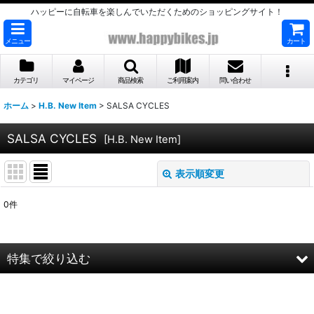
ハッピーに自転車を楽しんでいただくためのショッピングサイト！
メニュー
カート
カテゴリ
マイページ
商品検索
ご利用案内
問い合わせ
ホーム
>
H.B. New Item
>
SALSA CYCLES
SALSA CYCLES
[
H.B. New Item
]
表示順変更
閉じる
0
件
表示数
:
並び順
:
特集で絞り込む
絞り込む
SURLY,SALSAお買得完成車