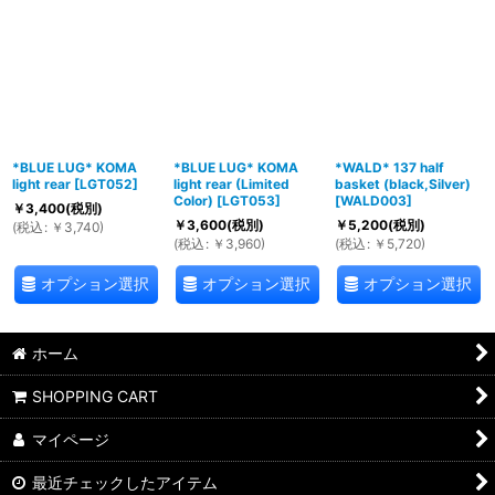
*BLUE LUG* KOMA
*BLUE LUG* KOMA
*WALD* 137 half
light rear
[
LGT052
]
light rear (Limited
basket (black,Silver)
Color)
[
LGT053
]
[
WALD003
]
￥
3,400
(税別)
￥
3,600
(税別)
￥
5,200
(税別)
(
税込
:
￥
3,740
)
(
税込
:
￥
3,960
)
(
税込
:
￥
5,720
)
オプション選択
オプション選択
オプション選択
ホーム
SHOPPING CART
マイページ
最近チェックしたアイテム