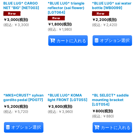
BLUE LUG* CARGO
*BLUE LUG* triangle
*BLUE LUG* sai water
NET "BIG"
[
NET003
]
reflector (sai flower)
bottle
[
WB0099
]
[
LGT064
]
￥
3,000
(税別)
￥
2,200
(税別)
￥
1,800
(税別)
(
税込
:
￥
3,300
)
(
税込
:
￥
2,420
)
(
税込
:
￥
1,980
)
オプション選択
カートに入れる
*MKS×CRUST* sylvan
*BLUE LUG* KOMA
*BL SELECT* saddle
gordito pedal
[
PD077
]
light FRONT
[
LGT055
]
mounting bracket
[
LGT054
]
￥
5,200
(税別)
￥
3,600
(税別)
￥
800
(税別)
(
税込
:
￥
5,720
)
(
税込
:
￥
3,960
)
(
税込
:
￥
880
)
オプション選択
カートに入れる