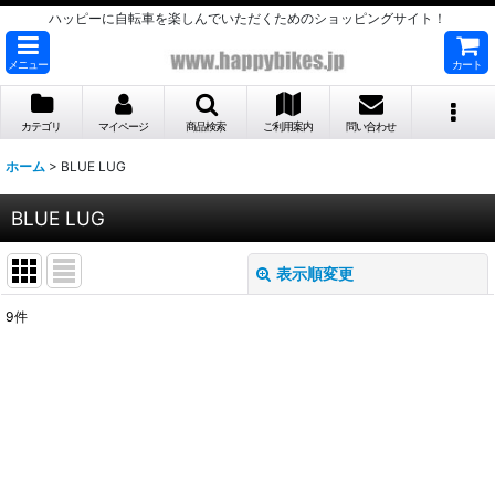
ハッピーに自転車を楽しんでいただくためのショッピングサイト！
メニュー
カート
カテゴリ
マイページ
商品検索
ご利用案内
問い合わせ
ホーム
>
BLUE LUG
BLUE LUG
表示順変更
閉じる
9
件
表示数
:
並び順
:
絞り込む