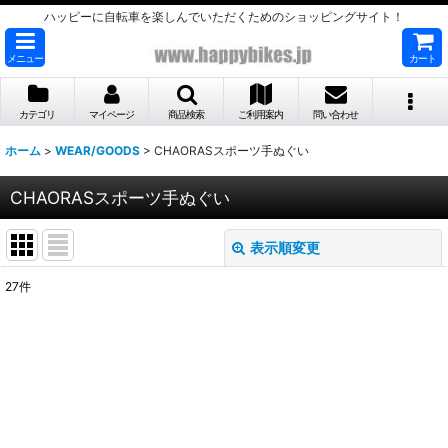
ハッピーに自転車を楽しんでいただくためのショッピングサイト！
メニュー
カート
カテゴリ
マイページ
商品検索
ご利用案内
問い合わせ
ホーム
>
WEAR/GOODS
>
CHAORASスポーツ手ぬぐい
CHAORASスポーツ手ぬぐい
表示順変更
閉じる
27
件
表示数
:
並び順
:
絞り込む