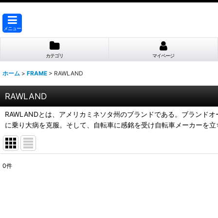
メニュー
カテゴリ
マイページ
ホーム
>
FRAME
>
RAWLAND
RAWLAND
RAWLANDとは、アメリカミネソタ州のブランドである。ブランド
に乗り大病を克服。そして、自転車に感銘を受け自転車メーカーを立
0
件
表示数
:
並び順
: