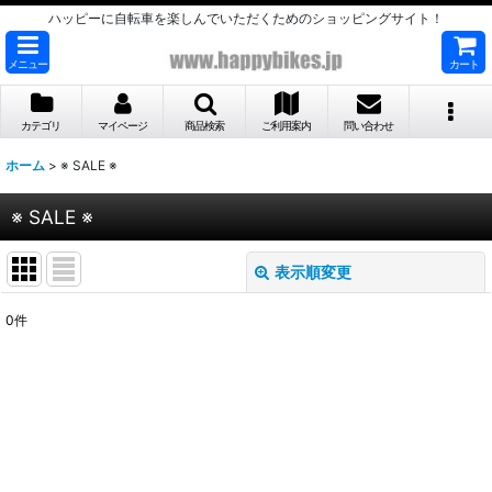
ハッピーに自転車を楽しんでいただくためのショッピングサイト！
メニュー
カート
カテゴリ
マイページ
商品検索
ご利用案内
問い合わせ
ホーム
>
※ SALE ※
※ SALE ※
表示順変更
閉じる
0
件
表示数
:
並び順
:
絞り込む