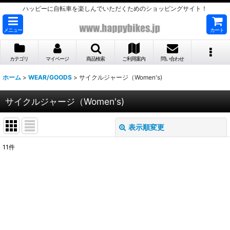
ハッピーに自転車を楽しんでいただくためのショッピングサイト！
メニュー
カート
カテゴリ
マイページ
商品検索
ご利用案内
問い合わせ
ホーム
>
WEAR/GOODS
>
サイクルジャージ（Women's)
サイクルジャージ（Women's)
表示順変更
閉じる
11
件
表示数
:
並び順
:
絞り込む