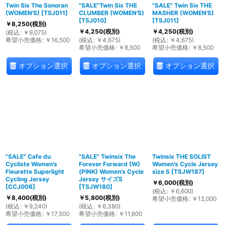
Twin Six The Sonoran
"SALE"Twin Six THE
"SALE" Twin Six THE
(WOMEN'S)
[
TSJ011
]
CLUMBER (WOMEN'S)
MASHER (WOMEN'S)
[
TSJ010
]
[
TSJ011
]
￥
8,250
(税別)
￥
4,250
(税別)
￥
4,250
(税別)
(
税込
:
￥
9,075
)
希望小売価格
:
￥
16,500
(
税込
:
￥
4,675
)
(
税込
:
￥
4,675
)
希望小売価格
:
￥
8,500
希望小売価格
:
￥
8,500
オプション選択
オプション選択
オプション選択
"SALE" Cafe du
"SALE" Twinsix The
Twinsix THE SOLIST
Cycliste Women's
Forever Forward (W)
Women's Cycle Jersey
Fleurette Superlight
(PINK) Women's Cycle
size S
[
TSJW187
]
Cycling Jersey
Jersey サイズS
￥
6,000
(税別)
[
CCJ008
]
[
TSJW180
]
(
税込
:
￥
6,600
)
￥
8,400
(税別)
￥
5,800
(税別)
希望小売価格
:
￥
12,000
(
税込
:
￥
9,240
)
(
税込
:
￥
6,380
)
希望小売価格
:
￥
17,500
希望小売価格
:
￥
11,600