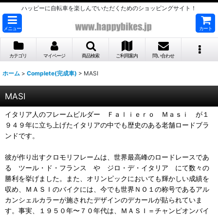
ハッピーに自転車を楽しんでいただくためのショッピングサイト！
メニュー
カート
カテゴリ
マイページ
商品検索
ご利用案内
問い合わせ
ホーム
>
Complete(完成車)
>
MASI
MASI
イタリア人のフレームビルダー Ｆａｌｉｅｒｏ Ｍａｓｉ が１
９４９年に立ち上げたイタリアの中でも歴史のある老舗ロードブラ
ンドです。
彼が作り出すクロモリフレームは、世界最高峰のロードレースであ
る ツール・ド・フランス や ジロ・デ・イタリア にて数々の
勝利を挙げました。また、オリンピックにおいても輝かしい成績を
収め、ＭＡＳＩのバイクには、今でも世界ＮＯ１の称号であるアル
カンシェルカラーが施されたデザインのデカールが貼られていま
す。事実、１９５０年〜７０年代は、ＭＡＳＩ＝チャンピオンバイ