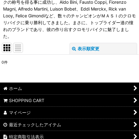
クの称号を得る事に成功し、Aldo Bini, Fausto Coppi, Fiorenzo
Magni, Alfredo Martini, Luison Bobet、Eddi Merckx, Rick van
Looy, Felice Gimondiなど、数々のチャンピオンがＭＡＳＩのクロモ
リバイクに乗り勝利してきました。まさに、トップライダー達の憧
れのブランドであり、彼の作り出すクロモリバイクに魅了しまし
た。
表示順変更
閉じる
0
件
表示数
:
並び順
:
ホーム
絞り込む
SHOPPING CART
マイページ
最近チェックしたアイテム
特定商取引法表示