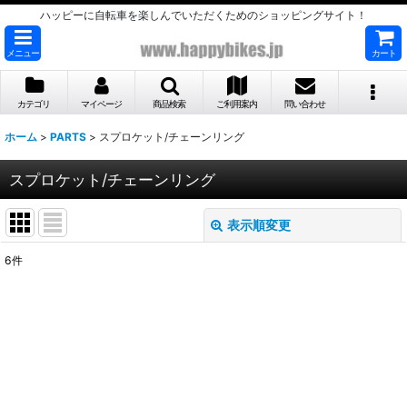
ハッピーに自転車を楽しんでいただくためのショッピングサイト！
メニュー
カート
カテゴリ
マイページ
商品検索
ご利用案内
問い合わせ
ホーム
>
PARTS
>
スプロケット/チェーンリング
スプロケット/チェーンリング
表示順変更
閉じる
6
件
表示数
:
並び順
:
絞り込む