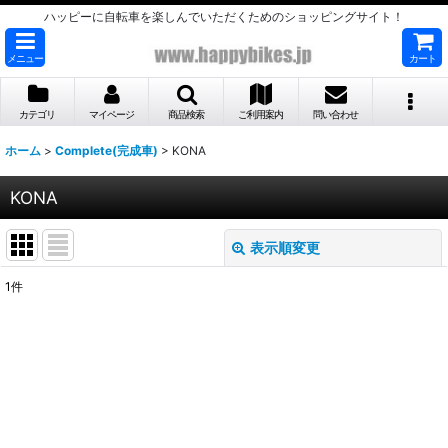
ハッピーに自転車を楽しんでいただくためのショッピングサイト！
メニュー
カート
カテゴリ
マイページ
商品検索
ご利用案内
問い合わせ
ホーム
>
Complete(完成車)
>
KONA
KONA
表示順変更
閉じる
1
件
表示数
:
並び順
:
絞り込む