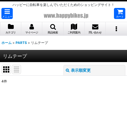
ハッピーに自転車を楽しんでいただくためのショッピングサイト！
メニュー
カート
カテゴリ
マイページ
商品検索
ご利用案内
問い合わせ
ホーム
>
PARTS
>
リムテープ
リムテープ
表示順変更
閉じる
4
件
表示数
:
並び順
:
絞り込む