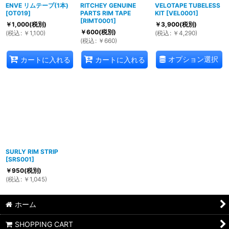
ENVE リムテープ(1本)
RITCHEY GENUINE
VELOTAPE TUBELESS
[
OT019
]
PARTS RIM TAPE
KIT
[
VEL0001
]
[
RIMT0001
]
￥
1,000
(税別)
￥
3,900
(税別)
￥
600
(税別)
(
税込
:
￥
1,100
)
(
税込
:
￥
4,290
)
(
税込
:
￥
660
)
オプション選択
カートに入れる
カートに入れる
SURLY RIM STRIP
[
SRS001
]
￥
950
(税別)
(
税込
:
￥
1,045
)
ホーム
SHOPPING CART