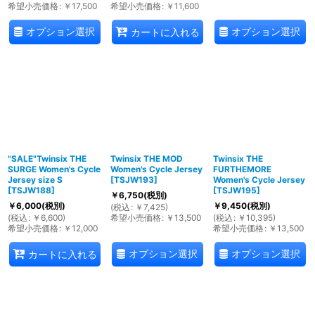
希望小売価格
:
￥
17,500
希望小売価格
:
￥
11,600
オプション選択
オプション選択
カートに入れる
"SALE"Twinsix THE
Twinsix THE MOD
Twinsix THE
SURGE Women's Cycle
Women's Cycle Jersey
FURTHEMORE
Jersey size S
[
TSJW193
]
Women's Cycle Jersey
[
TSJW188
]
[
TSJW195
]
￥
6,750
(税別)
￥
6,000
(税別)
￥
9,450
(税別)
(
税込
:
￥
7,425
)
(
税込
:
￥
6,600
)
希望小売価格
:
￥
13,500
(
税込
:
￥
10,395
)
希望小売価格
:
￥
12,000
希望小売価格
:
￥
13,500
オプション選択
オプション選択
カートに入れる