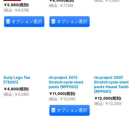
(
税込
:
￥
5,280
)
￥
6,500
(税別)
￥
5,980
(税別)
(
税込
:
￥
7,150
)
(
税込
:
￥
6,578
)
オプション選択
オプション選択
Surly Logo Tee
rin project 3015
rin project 3007
[
TS001
]
Stretch cycle short
Stretch cycle short
pants
[
RPP003
]
pants Hound Tooth
￥
4,800
(税別)
[
RPP001
]
￥
11,000
(税別)
(
税込
:
￥
5,280
)
￥
12,000
(税別)
(
税込
:
￥
12,100
)
(
税込
:
￥
13,200
)
オプション選択