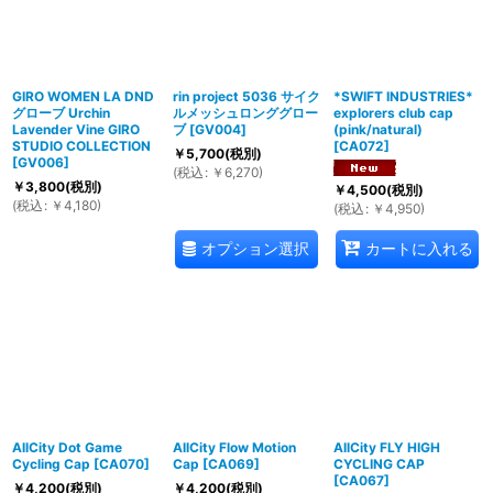
GIRO WOMEN LA DND
rin project 5036 サイク
*SWIFT INDUSTRIES*
グローブ Urchin
ルメッシュロンググロー
explorers club cap
Lavender Vine GIRO
ブ
[
GV004
]
(pink/natural)
STUDIO COLLECTION
[
CA072
]
￥
5,700
(税別)
[
GV006
]
(
税込
:
￥
6,270
)
￥
3,800
(税別)
￥
4,500
(税別)
(
税込
:
￥
4,180
)
(
税込
:
￥
4,950
)
オプション選択
カートに入れる
AllCity Dot Game
AllCity Flow Motion
AllCity FLY HIGH
Cycling Cap
[
CA070
]
Cap
[
CA069
]
CYCLING CAP
[
CA067
]
￥
4,200
(税別)
￥
4,200
(税別)