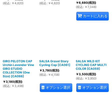
￥
6,680
(税別)
(
税込
:
￥
4,620
)
(
税込
:
￥
4,620
)
(
税込
:
￥
7,348
)
カートに入れる
GIRO PELOTON CAP
SALSA Gravel Story
SALSA WILD KIT
Urchin Lavender Vine
Cycling Cap
[
CA061
]
CYCLING CAP MULTI
GIRO STUDIO
COLOR
[
CA059
]
￥
3,780
(税別)
COLLECTION (One
￥
3,500
(税別)
(
税込
:
￥
4,158
)
Size)
[
CA066
]
(
税込
:
￥
3,850
)
￥
3,180
(税別)
(
税込
:
￥
3,498
)
オプション選択
オプション選択