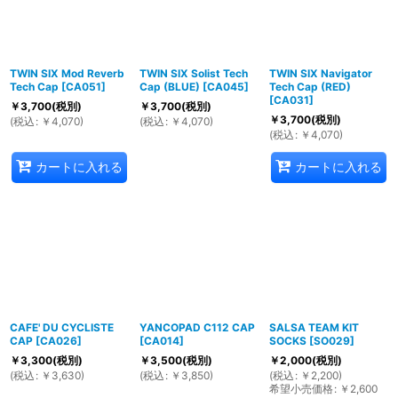
TWIN SIX Mod Reverb
TWIN SIX Solist Tech
TWIN SIX Navigator
Tech Cap
[
CA051
]
Cap (BLUE)
[
CA045
]
Tech Cap (RED)
[
CA031
]
￥
3,700
(税別)
￥
3,700
(税別)
￥
3,700
(税別)
(
税込
:
￥
4,070
)
(
税込
:
￥
4,070
)
(
税込
:
￥
4,070
)
カートに入れる
カートに入れる
CAFE' DU CYCLISTE
YANCOPAD C112 CAP
SALSA TEAM KIT
CAP
[
CA026
]
[
CA014
]
SOCKS
[
SO029
]
￥
3,300
(税別)
￥
3,500
(税別)
￥
2,000
(税別)
(
税込
:
￥
3,630
)
(
税込
:
￥
3,850
)
(
税込
:
￥
2,200
)
希望小売価格
:
￥
2,600