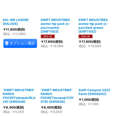
RAL WB LOADER
SWIFT INDUSTRIES
SWIFT INDUSTRIES
[
RAL005
]
anchor hip pack (x-
anchor hip pack (x-
pac/coyote)
pac/dark green)
￥
11,800
(税別)
[
SWFT003
]
[
SWFT002
]
(
税込
:
￥
12,980
)
￥
17,800
(税別)
￥
17,800
(税別)
オプション選択
(
税込
:
￥
19,580
)
(
税込
:
￥
19,580
)
"SWIFT INDUSTRIES"
"SWIFT INDUSTRIES"
Swift Campout 2022
RANDO
RANDO
Patch
[
SWGS002
]
POCKET(ekopak/BLA
POCKET(ecopak/COY
￥
1,000
(税別)
CK)
[
SW0049
]
OTE)
[
SW0048
]
(
税込
:
￥
1,100
)
￥
8,400
(税別)
￥
8,400
(税別)
(
税込
:
￥
9,240
)
(
税込
:
￥
9,240
)