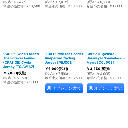
(
税込
:
￥
7,425
)
(
税込
:
￥
7,425
)
(
税込
:
￥
6,600
)
希望小売価格
:
￥
13,500
希望小売価格
:
￥
13,500
希望小売価格
:
￥
12,000
"SALE" Twinsix Men's
"SALE"Pearson Scarlet
Cafe du Cycliste
The Forever Foward
Pimpernel Cycling
Baselayer Sleeveless –
(ORANGE) Cycle
Jersey
[
PEJ001
]
Men’s
[
CCJ005
]
Jersey
[
TSJW167
]
￥
6,900
(税別)
￥
3,550
(税別)
￥
5,800
(税別)
(
税込
:
￥
7,590
)
(
税込
:
￥
3,905
)
(
税込
:
￥
6,380
)
希望小売価格
:
￥
13,800
希望小売価格
:
￥
7,100
希望小売価格
:
￥
11,600
オプション選択
オプション選択