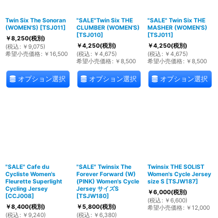
Twin Six The Sonoran
"SALE"Twin Six THE
"SALE" Twin Six THE
(WOMEN'S)
[
TSJ011
]
CLUMBER (WOMEN'S)
MASHER (WOMEN'S)
[
TSJ010
]
[
TSJ011
]
￥
8,250
(税別)
￥
4,250
(税別)
￥
4,250
(税別)
(
税込
:
￥
9,075
)
希望小売価格
:
￥
16,500
(
税込
:
￥
4,675
)
(
税込
:
￥
4,675
)
希望小売価格
:
￥
8,500
希望小売価格
:
￥
8,500
オプション選択
オプション選択
オプション選択
"SALE" Cafe du
"SALE" Twinsix The
Twinsix THE SOLIST
Cycliste Women's
Forever Forward (W)
Women's Cycle Jersey
Fleurette Superlight
(PINK) Women's Cycle
size S
[
TSJW187
]
Cycling Jersey
Jersey サイズS
￥
6,000
(税別)
[
CCJ008
]
[
TSJW180
]
(
税込
:
￥
6,600
)
￥
8,400
(税別)
￥
5,800
(税別)
希望小売価格
:
￥
12,000
(
税込
:
￥
9,240
)
(
税込
:
￥
6,380
)