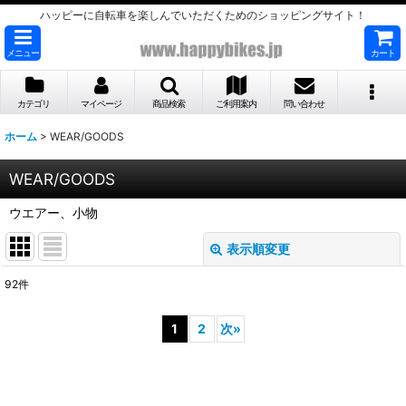
ハッピーに自転車を楽しんでいただくためのショッピングサイト！
メニュー
カート
カテゴリ
マイページ
商品検索
ご利用案内
問い合わせ
ホーム
>
WEAR/GOODS
WEAR/GOODS
ウエアー、小物
表示順変更
閉じる
92
件
サブカテゴリ
:
1
2
次
»
表示数
:
並び順
: