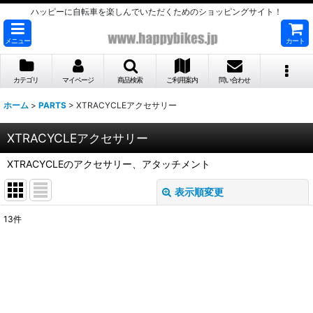
ハッピーに自転車を楽しんでいただくためのショッピングサイト！
メニュー
カート
カテゴリ
マイページ
商品検索
ご利用案内
問い合わせ
ホーム
>
PARTS
>
XTRACYCLEアクセサリー
XTRACYCLEアクセサリー
XTRACYCLEのアクセサリー、アタッチメント
表示順変更
閉じる
13
件
表示数
:
並び順
:
絞り込む