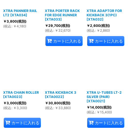
XTRA PANNIER RAIL
XTRA PORTER RACK
XTRA ADAPTOR FOR
LT2
[
XTA034
]
FOR EDGE RUNNER
KICKBACK 3(1PC)
[
XTA033
]
[
XTA032
]
￥
3,800
(税別)
￥
29,700
(税別)
￥
2,600
(税別)
(
税込
:
￥
4,180
)
(
税込
:
￥
32,670
)
(
税込
:
￥
2,860
)
カートに入れる
カートに入れる
XTRA CHAIN ROLLER
XTRA KICKBACK 3
XTRA U-TUBES LT-2
[
XTA0023
]
[
XTA0022
]
SILVER (PAIR)
[
XTA0021
]
￥
3,000
(税別)
￥
30,800
(税別)
￥
14,000
(税別)
(
税込
:
￥
3,300
)
(
税込
:
￥
33,880
)
(
税込
:
￥
15,400
)
カートに入れる
カートに入れる