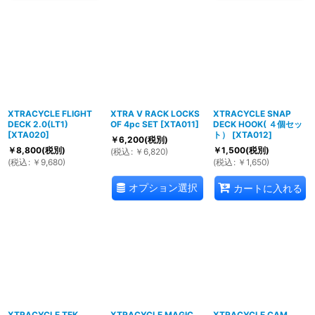
XTRACYCLE FLIGHT
XTRA V RACK LOCKS
XTRACYCLE SNAP
DECK 2.0(LT1)
OF 4pc SET
[
XTA011
]
DECK HOOK( ４個セッ
[
XTA020
]
ト）
[
XTA012
]
￥
6,200
(税別)
￥
8,800
(税別)
￥
1,500
(税別)
(
税込
:
￥
6,820
)
(
税込
:
￥
9,680
)
(
税込
:
￥
1,650
)
オプション選択
カートに入れる
XTRACYCLE TEK
XTRACYCLE MAGIC
XTRACYCLE CAM