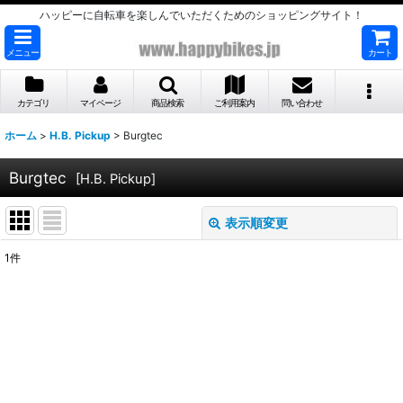
ハッピーに自転車を楽しんでいただくためのショッピングサイト！
メニュー
カート
カテゴリ
マイページ
商品検索
ご利用案内
問い合わせ
ホーム
>
H.B. Pickup
>
Burgtec
Burgtec
[
H.B. Pickup
]
表示順変更
閉じる
1
件
表示数
:
並び順
:
絞り込む