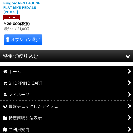
Burgtec PENTHOUSE
FLAT MK5 PEDALS
[
PD075
]
￥
29,000
(税別)
(
税込
:
￥
31,900
)
オプション選択
特集で絞り込む
ホーム
SURLY,SALSAお買得完成車
SHOPPING CART
TWIN SIX
マイページ
TIMBUK2
最近チェックしたアイテム
XTRACYCLE
特定商取引法表示
ALL-CITY
ご利用案内